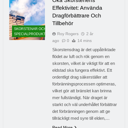
Öka Skorstenens
Effektivitet: Använda
Dragförbättrare Och
Tillbehör
SKORSTENAR OCH
Roy Rogers
2 år
SPECIALPRODUKTER
ago
0
14 mins
Skorstensdrag är det uppåtriktade
flödet av luft och rök genom en
skorsten, vilket är viktigt för att en
eldstad ska fungera effektivt. Ett
ordentligt drag säkerställer att
förbränningsprocessen optimeras,
vilket gör att bränslet kan brinna
mer fullständigt. När draget är
starkt och väl underhållet förbättrar
det förbränningen genom att ge
tillräckligt med syre till elden,…
Read More