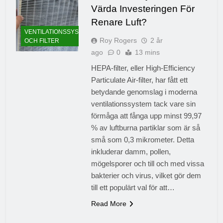
Värda Investeringen För
Renare Luft?
VENTILATIONSSYSTEM
Roy Rogers
2 år
OCH FILTER
ago
0
13 mins
HEPA-filter, eller High-Efficiency
Particulate Air-filter, har fått ett
betydande genomslag i moderna
ventilationssystem tack vare sin
förmåga att fånga upp minst 99,97
% av luftburna partiklar som är så
små som 0,3 mikrometer. Detta
inkluderar damm, pollen,
mögelsporer och till och med vissa
bakterier och virus, vilket gör dem
till ett populärt val för att…
Read More