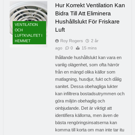
Hur Korrekt Ventilation Kan
Bidra Till Att Eliminera
Hushållslukt För Friskare
VENTILATION
Luft
OCH
LUFTKVALITET I
Roy Rogers
2 år
HEMMET
ago
0
15 mins
Ihållande hushållslukt kan vara en
vanlig olägenhet, som ofta härrör
från en mängd olika källor som
matlagning, husdjur, fukt och dålig
sanitet. Dessa obehagliga lukter
kan infiltrera bostadsutrymmen och
göra miljön obehaglig och
oinbjudande. Det är viktigt att
identifiera källorna, men även de
bästa rengöringsinsatserna kan
komma till korta om man inte tar itu