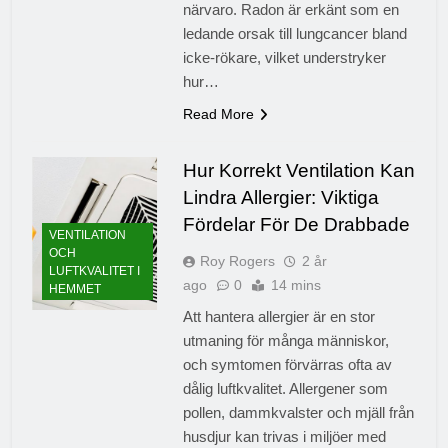
närvaro. Radon är erkänt som en
ledande orsak till lungcancer bland
icke-rökare, vilket understryker
hur…
Read More
Hur Korrekt Ventilation Kan
Lindra Allergier: Viktiga
Fördelar För De Drabbade
VENTILATION
OCH
Roy Rogers
2 år
LUFTKVALITET I
ago
0
14 mins
HEMMET
Att hantera allergier är en stor
utmaning för många människor,
och symtomen förvärras ofta av
dålig luftkvalitet. Allergener som
pollen, dammkvalster och mjäll från
husdjur kan trivas i miljöer med