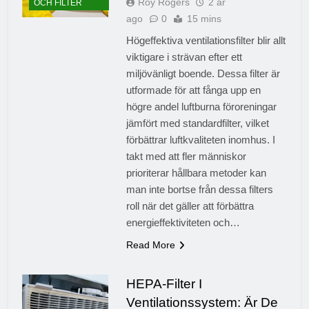
Roy Rogers
2 år
OCH FILTER
ago
0
15 mins
Högeffektiva ventilationsfilter blir allt
viktigare i strävan efter ett
miljövänligt boende. Dessa filter är
utformade för att fånga upp en
högre andel luftburna föroreningar
jämfört med standardfilter, vilket
förbättrar luftkvaliteten inomhus. I
takt med att fler människor
prioriterar hållbara metoder kan
man inte bortse från dessa filters
roll när det gäller att förbättra
energieffektiviteten och…
Read More
HEPA-Filter I
Ventilationssystem: Är De