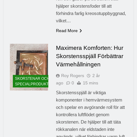
hjälper skorstensfoder till att
förhindra farlig kreosotuppbyggnad,
vilket…
Read More
Maximera Komforten: Hur
Skorstensspjäll Förbättrar
Värmehållningen
Roy Rogers
2 år
SKORSTENAR OCH
ago
0
15 mins
SPECIALPRODUKTER
Skorstensspjäll är viktiga
komponenter i hemvärmesystem
och spelar en avgörande roll för att
kontrollera luftflödet genom
skorstenen. De hjälper till att täta
rökkanalen när eldstaden inte
används, vilket förhindrar varm luft