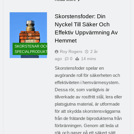
Skorstensfoder: Din
Nyckel Till Säker Och
Effektiv Uppvärmning Av
Hemmet
SKORSTENAR OCH
Roy Rogers
2 år
SPECIALPRODUKTER
ago
0
14 mins
Skorstensfoder spelar en
avgörande roll för säkerheten och
effektiviteten i hemvärmesystem.
Dessa rör, som vanligtvis är
tillverkade av rostfritt stål, lera eller
platsgjutna material, är utformade
för att skydda skorstensväggarna
från de frätande biprodukterna från
förbränningen. Genom att leda ut
rök och gaser på ett säkert sätt