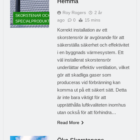
Hemma
Roy Rogers
2 år
SKORSTENAR OCH
ago
0
15 mins
SPECIALPRODUKTER
Korrekt installation av ett
skorstensrör är avgörande för att
säkerställa säkerhet och effektivitet
i en byggnads värmesystem. Ett
väl installerat skorstensrör
underlättar effektiv ventilation, vilket
gör att skadliga gaser som
produceras vid förbränning kan
komma ut på ett säkert sätt. Detta
är inte bara viktigt för att
upprätthålla luftkvaliteten inomhus
utan också för att förhindra…
Read More