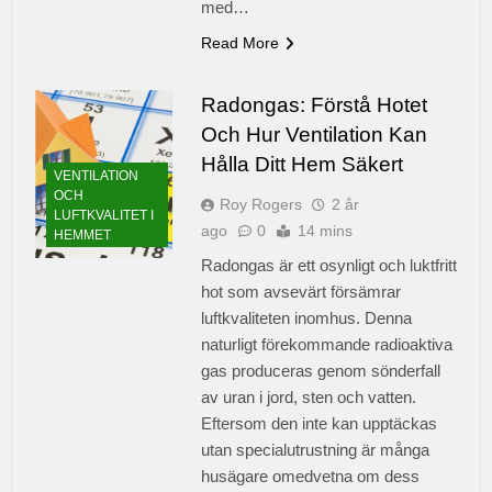
med…
Read More
Radongas: Förstå Hotet
Och Hur Ventilation Kan
Hålla Ditt Hem Säkert
VENTILATION
OCH
Roy Rogers
2 år
LUFTKVALITET I
ago
0
14 mins
HEMMET
Radongas är ett osynligt och luktfritt
hot som avsevärt försämrar
luftkvaliteten inomhus. Denna
naturligt förekommande radioaktiva
gas produceras genom sönderfall
av uran i jord, sten och vatten.
Eftersom den inte kan upptäckas
utan specialutrustning är många
husägare omedvetna om dess